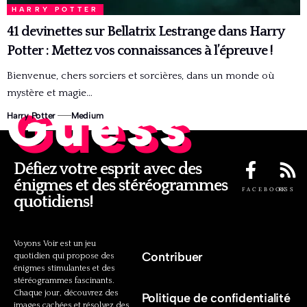
HARRY POTTER
41 devinettes sur Bellatrix Lestrange dans Harry
Potter : Mettez vos connaissances à l’épreuve !
Bienvenue, chers sorciers et sorcières, dans un monde où
mystère et magie…
Guess
Harry Potter
Medium
Défiez votre esprit avec des
énigmes et des stéréogrammes
FACEBOOK
RSS
quotidiens!
Voyons Voir est un jeu
Contribuer
quotidien qui propose des
énigmes stimulantes et des
stéréogrammes fascinants.
Chaque jour, découvrez des
Politique de confidentialité
images cachées et résolvez des