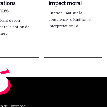
cations
impact moral
ques
Citation Kant sur la
conscience : définition et
 Kant devoir :
interprétation La…
dre la notion de
chez…
s
ien qui propose