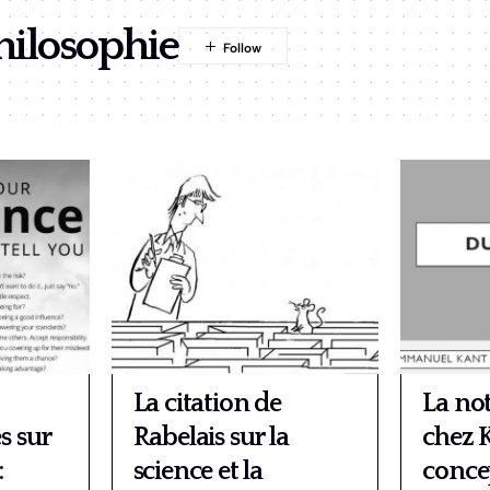
hilosophie
La citation de
La no
s sur
Rabelais sur la
chez K
:
science et la
concep