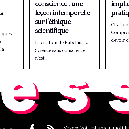
conscience : une
impli
s
leçon intemporelle
prati
sur l’éthique
Citation
scientifique
Compren
hiques
devoir 
a
La citation de Rabelais : «
es
la
Science sans conscience
n’est…
Voyons Voir est un jeu quotid