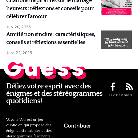
Citations inspirantes sur le mariage
heureux : réflexions et conseils pour
célébrer l’amour
July 20, 2025
Amitié non sincère : caractéristiques,
conseils et réflexions essentielles
June 22, 2025
Guess
Défiez votre esprit avec des
énigmes et des stéréogrammes
FACEBOOK
RSS
quotidiens!
Voyons Voir est un jeu
Contribuer
quotidien qui propose des
énigmes stimulantes et des
stéréogrammes fascinants.