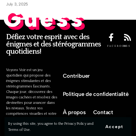
July 3, 2025
Guess
Défiez votre esprit avec des
énigmes et des stéréogrammes
FACEBOOK
RSS
quotidiens!
Voyons Voir est un jeu
Contribuer
quotidien qui propose des
énigmes stimulantes et des
stéréogrammes fascinants.
Chaque jour, découvrez des
Politique de confidentialité
images cachées et résolvez des
devinettes pour avancer dans
les niveaux. Testez vos
À propos
Contact
compétences visuelles et votre
intelligence cognitive avec nos
By using this site, you agree to the Privacy Policy and
défis uniques!
Accept
Terms of Use.