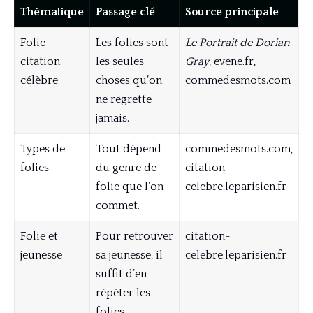
Thématique
Passage clé
Source principale
Folie –
Les folies sont
Le Portrait de Dorian
citation
les seules
Gray
, evene.fr,
célèbre
choses qu’on
commedesmots.com
ne regrette
jamais.
Types de
Tout dépend
commedesmots.com,
folies
du genre de
citation-
folie que l’on
celebre.leparisien.fr
commet.
Folie et
Pour retrouver
citation-
jeunesse
sa jeunesse, il
celebre.leparisien.fr
suffit d’en
répéter les
folies.