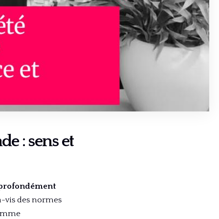
e : sens et
é profondément
à-vis des normes
 comme