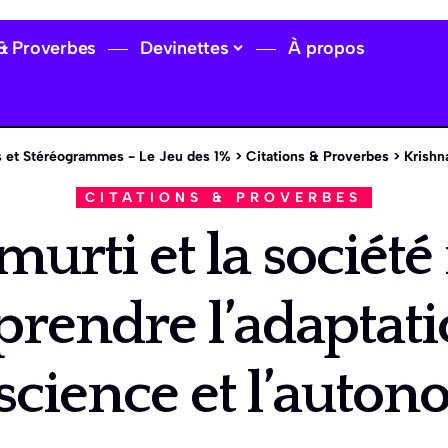
 & Proverbes
Devinettes
À propos
 et Stéréogrammes - Le Jeu des 1%
>
Citations & Proverbes
>
Krishnamurti e
CITATIONS & PROVERBES
urti et la société
rendre l’adaptatio
science et l’auton