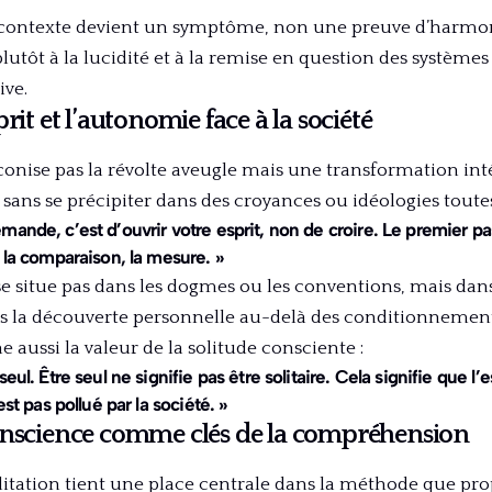
 contexte devient un symptôme, non une preuve d’harmon
lutôt à la lucidité et à la remise en question des systèmes
ive.
rit et l’autonomie face à la société
onise pas la révolte aveugle mais une transformation inté
» sans se précipiter dans des croyances ou idéologies toutes
ande, c’est d’ouvrir votre esprit, non de croire. Le premier pas
 la comparaison, la mesure. »
e se situe pas dans les dogmes ou les conventions, mais dans
s la découverte personnelle au-delà des conditionnement
 aussi la valeur de la solitude consciente :
eul. Être seul ne signifie pas être solitaire. Cela signifie que l’e
est pas pollué par la société. »
onscience comme clés de la compréhension
ditation tient une place centrale dans la méthode que pr