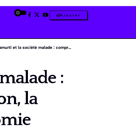
Ajouter
t la société malade : comprendre l’adaptation, la conscience et l’autonomie
 malade :
n, la
omie