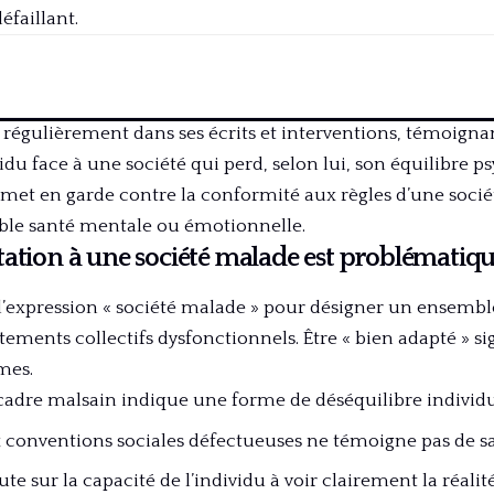
faillant.
t régulièrement dans ses écrits et interventions, témoign
vidu face à une société qui perd, selon lui, son équilibre 
met en garde contre la conformité aux règles d’une socié
table santé mentale ou émotionnelle.
tation à une société malade est problématiq
l’expression « société malade » pour désigner un ensemble
ments collectifs dysfonctionnels. Être « bien adapté » sign
mes.
 cadre malsain indique une forme de déséquilibre individu
 conventions sociales défectueuses ne témoigne pas de s
te sur la capacité de l’individu à voir clairement la réalité 