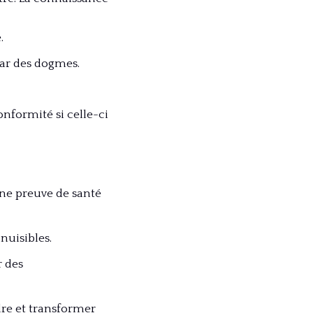
.
par des dogmes.
onformité si celle-ci
une preuve de santé
nuisibles.
r des
re et transformer