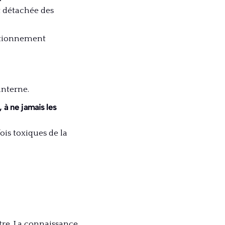
t détachée des
ctionnement
interne.
 à ne jamais les
ois toxiques de la
être. La connaissance