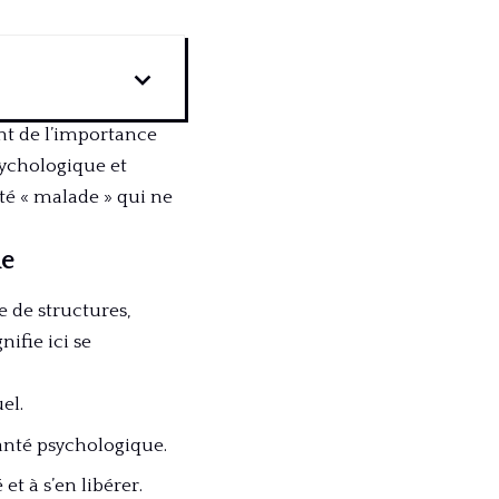
ant de l’importance
psychologique et
té « malade » qui ne
ue
 de structures,
ifie ici se
el.
anté psychologique.
et à s’en libérer.