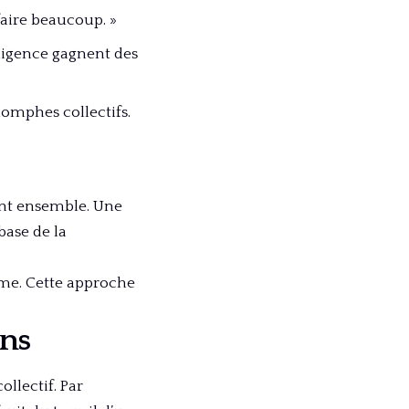
faire beaucoup. »
elligence gagnent des
iomphes collectifs.
.
ent ensemble. Une
base de la
ime. Cette approche
ons
llectif. Par