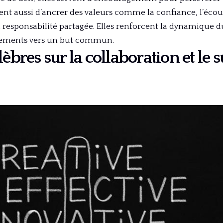
ent aussi d’ancrer des valeurs comme la confiance, l’écout
responsabilité partagée. Elles renforcent la dynamique 
tements vers un but commun.
lèbres sur la collaboration et le 