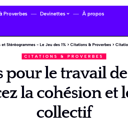
 & Proverbes
Devinettes
À propos
 et Stéréogrammes - Le Jeu des 1%
>
Citations & Proverbes
>
Citations pou
CITATIONS & PROVERBES
s pour le travail de
ez la cohésion et l
collectif