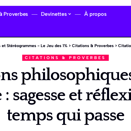
 & Proverbes
Devinettes
À propos
 et Stéréogrammes - Le Jeu des 1%
>
Citations & Proverbes
>
Citations phil
CITATIONS & PROVERBES
ons philosophiques
e : sagesse et réflex
temps qui passe