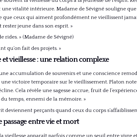
 souvent la vieillesse du corps à la jeunesse de l’esprit. R
 une vitalité intérieure. Madame de Sévigné souligne que 
te que ceux qui aiment profondément ne vieillissent jama
et rester jeune dans son esprit. »
de rides. » (Madame de Sévigné)
nt qu’on fait des projets. »
t vieillesse : une relation complexe
ssi une accumulation de souvenirs et une conscience remo
une victoire temporaire sur le vieillissement. Platon note q
cline. Cela révèle une sagesse accrue, fruit de l’expérienc
e du temps, ennemi de la mémoire. »
prit deviennent perçants quand ceux du corps s’affaiblissent
 passage entre vie et mort
 vieillesse apparaît parfois comme un seuil entre vivre 