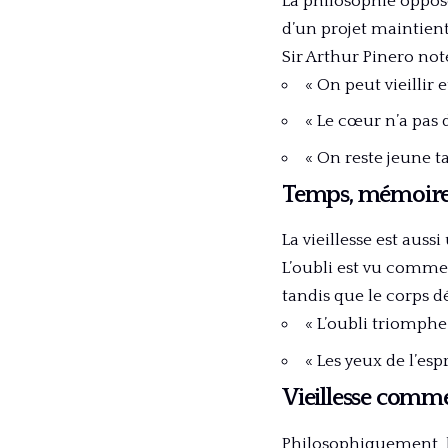
La philosophie oppose
d’un projet maintient
Sir Arthur Pinero no
« On peut vieillir 
« Le cœur n’a pas 
« On reste jeune ta
Temps, mémoire e
La vieillesse est au
L’oubli est vu comme 
tandis que le corps dé
« L’oubli triomph
« Les yeux de l’es
Vieillesse comme
Philosophiquement, la