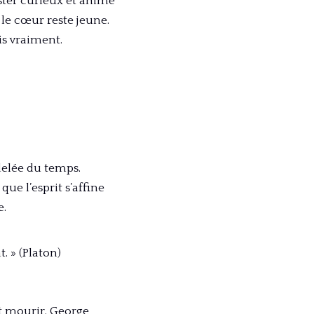
ester curieux et animé
le cœur reste jeune.
is vraiment.
delée du temps.
ue l’esprit s’affine
e.
. » (Platon)
et mourir. George