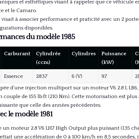
niques et esthétiques visant à rappeler que ce véhicule e
te et le Camaro.
visait à associer performance et praticité avec un 2 port
gurations disponibles.
rmances du modèle 1985
Carburant
Cylindrée
Cylindres
Puissance
C
(ccm)
(kW)
(
Essence
2837
6 (V)
97
2
ipée d’une injection multiport sur un moteur V6 2.8 L LB6,
 couple de 155 lb·ft (210 Nm). Cette motorisation est plus
ssante que celle des années précédentes.
c le modèle 1981
e un moteur 2.8 V6 LH7 High Output plus puissant (135 che
mettait une accélération de 0 à 100 km/h en 8,5 secondes,