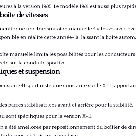
res à la version 1985. Le modèle 1981 est aussi plus rapid
boîte de vitesses
mentionne une transmission manuelle 4 vitesses avec over
sponible en réalité cette année-là, laissant la boîte autom
oîte manuelle limita les possibilités pour les conducteur
ecte sur la conduite sportive.
ques et suspension
ension F41 sport reste une constante sur le X-11, apporta
des barres stabilisatrices avant et arrière pour la stabilité.
eu sont spécifiques pour la version X-11.
ion a été améliorée par repositionnement du boîtier de dire
s du sous-châssis sur le guidage.