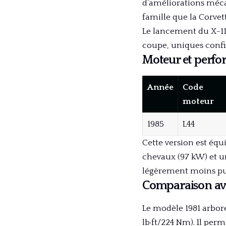
d’améliorations méca
famille que la Corvet
Le lancement du X-11 
coupe, uniques confi
Moteur et perfo
Année
Code
moteur
1985
L44
Cette version est équ
chevaux (97 kW) et un
légèrement moins pui
Comparaison ave
Le modèle 1981 arbor
lb·ft/224 Nm). Il per