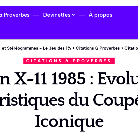
 & Proverbes
Devinettes
À propos
 et Stéréogrammes - Le Jeu des 1%
>
Citations & Proverbes
>
Citation X-1
CITATIONS & PROVERBES
on X-11 1985 : Evolu
ristiques du Coupé
Iconique