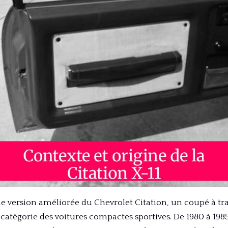
ne version améliorée du Chevrolet Citation, un coupé à t
 catégorie des voitures compactes sportives. De 1980 à 1985