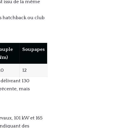
st issu de la même
es hatchback ou club
ouple
Soupapes
Nm)
10
12
 délivrant 130
 récente, mais
vaux, 101 kW et 165
 indiquant des