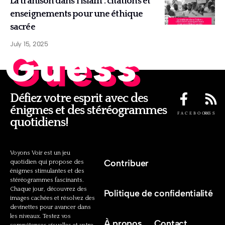
La trahison dans l’islam : citations et
enseignements pour une éthique
sacrée
July 15, 2025
Guess
Défiez votre esprit avec des
énigmes et des stéréogrammes
FACEBOOK
RSS
quotidiens!
Voyons Voir est un jeu
Contribuer
quotidien qui propose des
énigmes stimulantes et des
stéréogrammes fascinants.
Chaque jour, découvrez des
Politique de confidentialité
images cachées et résolvez des
devinettes pour avancer dans
les niveaux. Testez vos
À propos
Contact