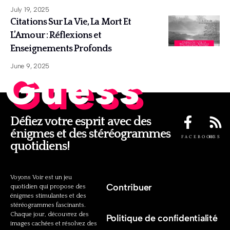
July 19, 2025
Citations Sur La Vie, La Mort Et
L’Amour : Réflexions et
Enseignements Profonds
June 9, 2025
Guess
Défiez votre esprit avec des
énigmes et des stéréogrammes
FACEBOOK
RSS
quotidiens!
Voyons Voir est un jeu
Contribuer
quotidien qui propose des
énigmes stimulantes et des
stéréogrammes fascinants.
Chaque jour, découvrez des
Politique de confidentialité
images cachées et résolvez des