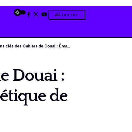
Ajouter
s des Cahiers de Douai : Émancipation et révolte poétique de Rimbaud
de Douai :
étique de