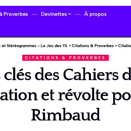
 & Proverbes
Devinettes
À propos
 et Stéréogrammes - Le Jeu des 1%
>
Citations & Proverbes
>
Citations clé
CITATIONS & PROVERBES
 clés des Cahiers 
tion et révolte po
Rimbaud