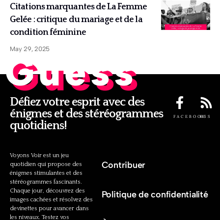
Citations marquantes de La Femme
Gelée : critique du mariage et de la
condition féminine
May 29, 2025
Guess
Défiez votre esprit avec des
énigmes et des stéréogrammes
FACEBOOK
RSS
quotidiens!
Voyons Voir est un jeu
Contribuer
quotidien qui propose des
énigmes stimulantes et des
stéréogrammes fascinants.
Chaque jour, découvrez des
Politique de confidentialité
images cachées et résolvez des
devinettes pour avancer dans
les niveaux. Testez vos