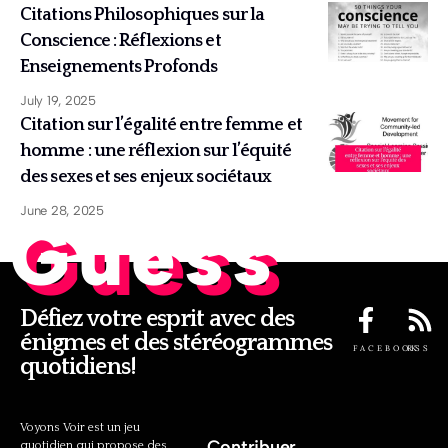
Citations Philosophiques sur la
Conscience : Réflexions et
Enseignements Profonds
July 19, 2025
Citation sur l’égalité entre femme et
homme : une réflexion sur l’équité
des sexes et ses enjeux sociétaux
June 28, 2025
Guess
Défiez votre esprit avec des
énigmes et des stéréogrammes
FACEBOOK
RSS
quotidiens!
Voyons Voir est un jeu
Contribuer
quotidien qui propose des