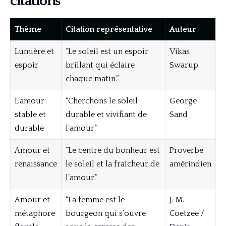
citations
Thème
Citation représentative
Auteur
Lumière et
“Le soleil est un espoir
Vikas
espoir
brillant qui éclaire
Swarup
chaque matin.”
L’amour
“Cherchons le soleil
George
stable et
durable et vivifiant de
Sand
durable
l’amour.”
Amour et
“Le centre du bonheur est
Proverbe
renaissance
le soleil et la fraîcheur de
amérindien
l’amour.”
Amour et
“La femme est le
J. M.
métaphore
bourgeon qui s’ouvre
Coetzee /