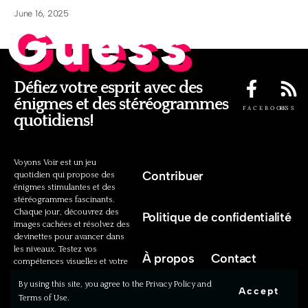
June 16, 2025
Guess
Défiez votre esprit avec des
énigmes et des stéréogrammes
FACEBOOK
RSS
quotidiens!
Voyons Voir est un jeu
Contribuer
quotidien qui propose des
énigmes stimulantes et des
stéréogrammes fascinants.
Chaque jour, découvrez des
Politique de confidentialité
images cachées et résolvez des
devinettes pour avancer dans
les niveaux. Testez vos
À propos
Contact
compétences visuelles et votre
intelligence cognitive avec nos
By using this site, you agree to the Privacy Policy and
défis uniques!
Accept
Terms of Use.