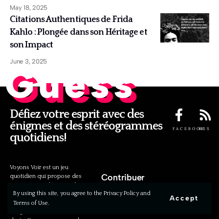
May 18, 2025
Citations Authentiques de Frida
Kahlo : Plongée dans son Héritage et
son Impact
June 3, 2025
Guess
Défiez votre esprit avec des
énigmes et des stéréogrammes
FACEBOOK
RSS
quotidiens!
Voyons Voir est un jeu
Contribuer
quotidien qui propose des
énigmes stimulantes et des
By using this site, you agree to the Privacy Policy and
stéréogrammes fascinants.
Accept
Chaque jour, découvrez des
Terms of Use.
Politique de confidentialité
images cachées et résolvez des