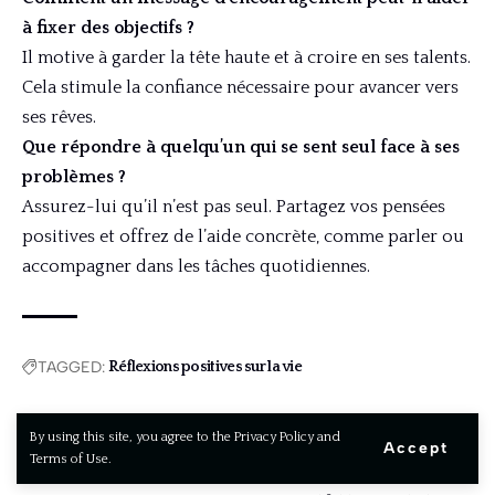
à fixer des objectifs ?
Il motive à garder la tête haute et à croire en ses talents.
Cela stimule la confiance nécessaire pour avancer vers
ses rêves.
Que répondre à quelqu’un qui se sent seul face à ses
problèmes ?
Assurez-lui qu’il n’est pas seul. Partagez vos pensées
positives et offrez de l’aide concrète, comme parler ou
accompagner dans les tâches quotidiennes.
TAGGED:
Réflexions positives sur la vie
By using this site, you agree to the Privacy Policy and
Accept
Leave a Comment
Terms of Use.