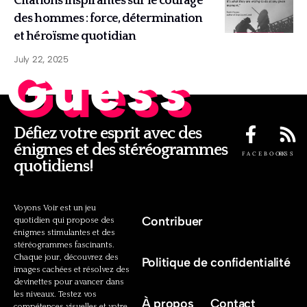
Citations inspirantes sur le courage
des hommes : force, détermination
et héroïsme quotidian
July 22, 2025
Guess
Défiez votre esprit avec des
énigmes et des stéréogrammes
FACEBOOK
RSS
quotidiens!
Voyons Voir est un jeu
Contribuer
quotidien qui propose des
énigmes stimulantes et des
stéréogrammes fascinants.
Chaque jour, découvrez des
Politique de confidentialité
images cachées et résolvez des
devinettes pour avancer dans
les niveaux. Testez vos
À propos
Contact
compétences visuelles et votre