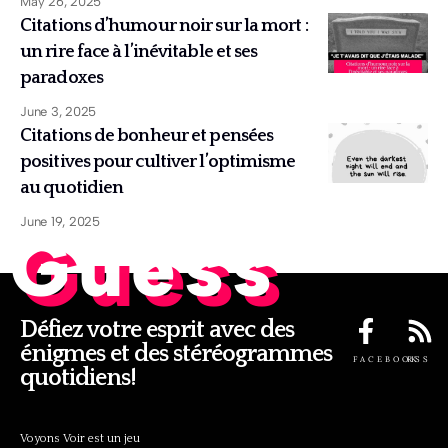
May 26, 2025
Citations d’humour noir sur la mort :
un rire face à l’inévitable et ses
paradoxes
June 3, 2025
Citations de bonheur et pensées
positives pour cultiver l’optimisme
au quotidien
June 19, 2025
Guess
Défiez votre esprit avec des
énigmes et des stéréogrammes
FACEBOOK
RSS
quotidiens!
Voyons Voir est un jeu