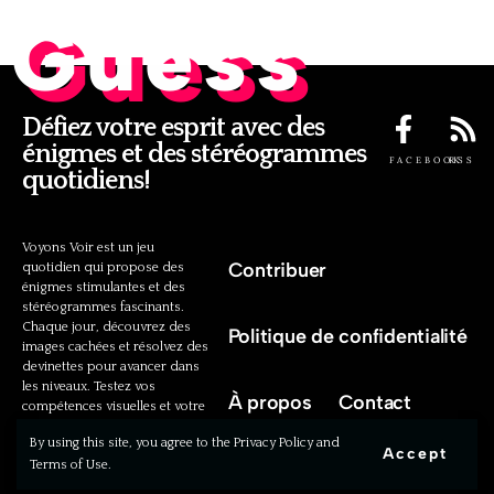
Guess
Défiez votre esprit avec des
énigmes et des stéréogrammes
FACEBOOK
RSS
quotidiens!
Voyons Voir est un jeu
Contribuer
quotidien qui propose des
énigmes stimulantes et des
stéréogrammes fascinants.
Chaque jour, découvrez des
Politique de confidentialité
images cachées et résolvez des
devinettes pour avancer dans
les niveaux. Testez vos
À propos
Contact
compétences visuelles et votre
intelligence cognitive avec nos
By using this site, you agree to the Privacy Policy and
défis uniques!
Accept
Terms of Use.