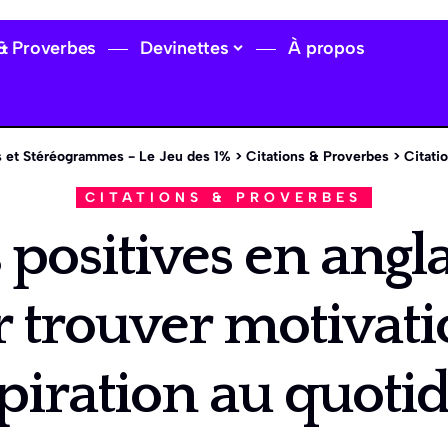
 & Proverbes
Devinettes
À propos
 et Stéréogrammes - Le Jeu des 1%
>
Citations & Proverbes
>
Citations posi
CITATIONS & PROVERBES
 positives en angla
 trouver motivati
piration au quoti