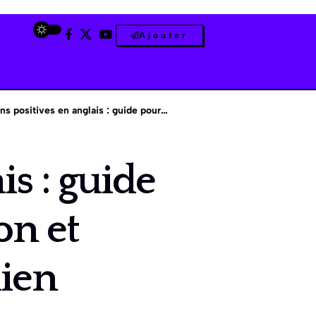
Ajouter
tives en anglais : guide pour trouver motivation et inspiration au quotidien
is : guide
on et
dien