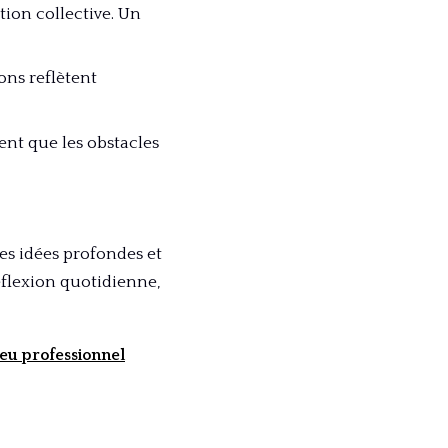
ction collective. Un
ions reflètent
ent que les obstacles
es idées profondes et
éflexion quotidienne,
ieu professionnel