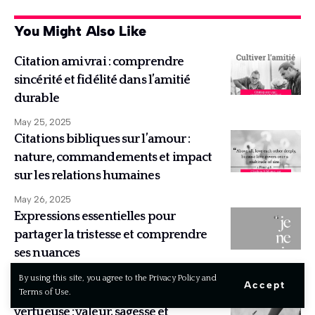
You Might Also Like
Citation ami vrai : comprendre
sincérité et fidélité dans l’amitié
durable
May 25, 2025
Citations bibliques sur l’amour :
nature, commandements et impact
sur les relations humaines
May 26, 2025
Expressions essentielles pour
partager la tristesse et comprendre
ses nuances
June 19, 2025
By using this site, you agree to the Privacy Policy and
Accept
Texte biblique sur la femme
Terms of Use.
vertueuse : valeur, sagesse et