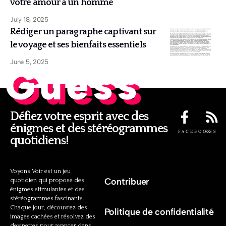
votre amour à un homme
July 18, 2025
Rédiger un paragraphe captivant sur
le voyage et ses bienfaits essentiels
June 5, 2025
Guess
Défiez votre esprit avec des
énigmes et des stéréogrammes
FACEBOOK
RSS
quotidiens!
Voyons Voir est un jeu
Contribuer
quotidien qui propose des
énigmes stimulantes et des
stéréogrammes fascinants.
Chaque jour, découvrez des
Politique de confidentialité
images cachées et résolvez des
devinettes pour avancer dans