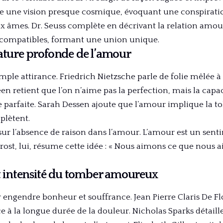
 une vision presque cosmique, évoquant une conspiratio
ux âmes. Dr. Seuss complète en décrivant la relation am
 compatibles, formant une union unique.
nature profonde de l’amour
mple attirance. Friedrich Nietzsche parle de folie mêlée à
n retient que l’on n’aime pas la perfection, mais la capa
arfaite. Sarah Dessen ajoute que l’amour implique la to
mplètent.
sur l’absence de raison dans l’amour. L’amour est un senti
 Frost, lui, résume cette idée : « Nous aimons ce que nous 
et intensité du tomber amoureux
r engendre bonheur et souffrance. Jean Pierre Claris De Flo
ace à la longue durée de la douleur. Nicholas Sparks détaill