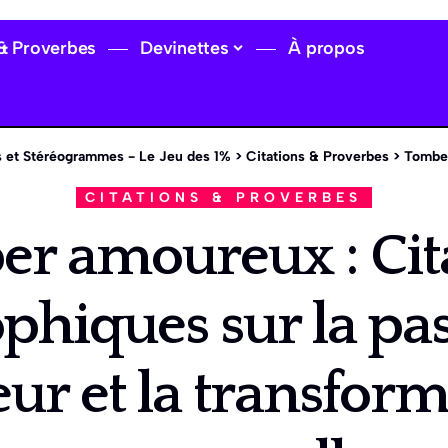
 & Proverbes
Devinettes
À propos
 et Stéréogrammes - Le Jeu des 1%
>
Citations & Proverbes
>
Tomber amoureux 
CITATIONS & PROVERBES
r amoureux : Cit
phiques sur la pas
ur et la transfor