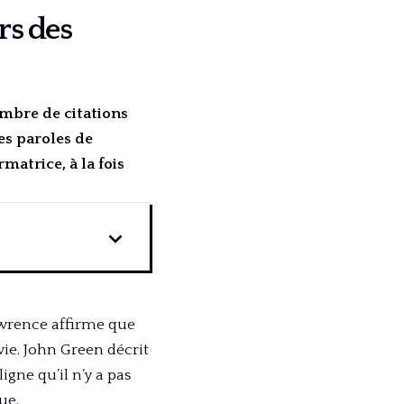
rs des
mbre de citations
es paroles de
atrice, à la fois
awrence affirme que
e. John Green décrit
ne qu’il n’y a pas
ue.