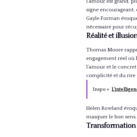
l’amour est grand, plu
signe encourageant, c
Gayle Forman évoque
nécessaire pour récup
Réalité et illus
Thomas Moore rappell
engagement réel où l
l’amour et le concre
complicité et du rire
Inspo +
L'intellige
Helen Rowland évoqu
masquer le bon sens.
Transformation 