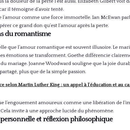
s la douleur de la perte l’est aussi. Elizabeth Gilbert voit
ar il témoigne d’avoir tenté.
 l’amour comme une force immortelle. Ian McEwan parle
érer ce grand don qu’est l’amour après la perte.
ions du romantisme
e que l’amour romantique est souvent illusoire. Le maria
es émotions se transforment. Goethe différencie claireme
t du mariage. Joanne Woodward souligne que la joie durabl
 partagé, plus que de la simple passion.
nce selon Martin Luther King : un appel à l'éducation et au c
e l’engouement amoureux comme une libération de l’im
 Cela invite à une approche lucide du phénomène.
personnelle et réflexion philosophique