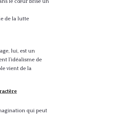
 dans le cœur brisé un
 de la lutte
ge, lui, est un
nt l’idéalisme de
e vient de la
aractère
agination qui peut