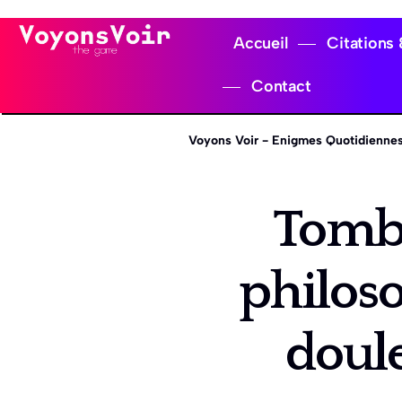
Accueil
Citations
Contact
Voyons Voir - Enigmes Quotidiennes
Tombe
philoso
doule