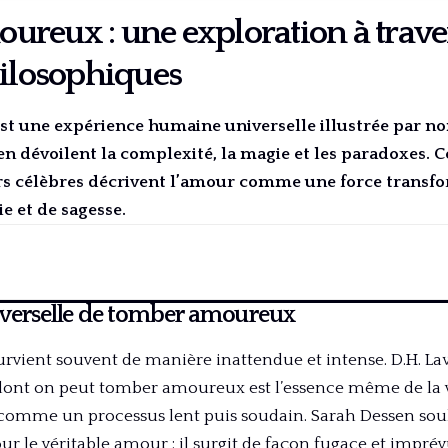
reux : une exploration à trave
hilosophiques
 une expérience humaine universelle illustrée par no
n dévoilent la complexité, la magie et les paradoxes. C
s célèbres décrivent l’amour comme une force transform
ie et de sagesse.
iverselle de tomber amoureux
vient souvent de manière inattendue et intense. D.H. L
nt on peut tomber amoureux est l’essence même de la vi
omme un processus lent puis soudain. Sarah Dessen soulig
 le véritable amour : il surgit de façon fugace et imprév