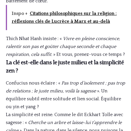
battement de cœur.
Inspo +
Citations philosophiques sur la religion :
réflexions clés de Lucrèce à Marx et au-delà
Thich Nhat Hanh insiste : «
Vivre en pleine conscience,
ralentir son pas et goûter chaque seconde et chaque
respiration, cela suffit.
» Et vous, prenez-vous ce temps ?
La clé est-elle dans le juste milieu et la simplicité
zen ?
Confucius nous éclaire : «
Pas trop d’isolement ; pas trop
de relations ; le juste milieu, voilà la sagesse
». Un
équilibre subtil entre solitude et lien social. Équilibre
ou yin et yang ?
La simplicité est reine. Comme le dit Eckhart Tolle avec
sagesse : «
Cherche un arbre et laisse-lui t’apprendre le
calme
». Dans la nature, dans le silence, nous puisons la