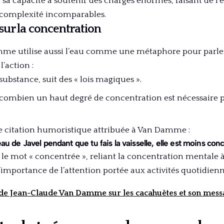
t sa capacité à soutenir des charges énormes, faisant de 
 complexité incomparables.
ur la concentration
me utilise aussi l’eau comme une métaphore pour parler
l’action :
substance, suit des « lois magiques ».
e combien un haut degré de concentration est nécessaire 
re citation humoristique attribuée à Van Damme :
 eau de Javel pendant que tu fais la vaisselle, elle est moins con
 le mot « concentrée », reliant la concentration mentale à
importance de l’attention portée aux activités quotidienn
n de Jean-Claude Van Damme sur les cacahuètes et son mes