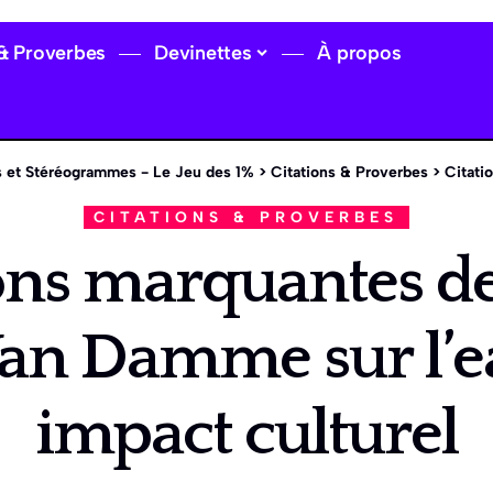
 & Proverbes
Devinettes
À propos
 et Stéréogrammes - Le Jeu des 1%
>
Citations & Proverbes
>
Citations mar
CITATIONS & PROVERBES
ions marquantes de
an Damme sur l’ea
impact culturel