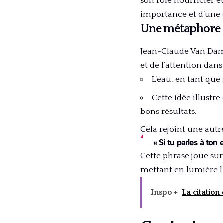
son rôle nourricier e
importance et d’une
Une métaphore s
Jean-Claude Van Dam
et de l’attention dans 
L’eau, en tant que 
Cette idée illustr
bons résultats.
Cela rejoint une aut
« Si tu parles à ton
Cette phrase joue sur
mettant en lumière l’
Inspo +
La citatio