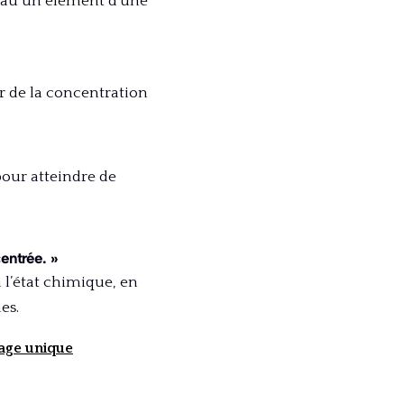
l’eau un élément d’une
 de la concentration
pour atteindre de
centrée. »
 l’état chimique, en
es.
sage unique