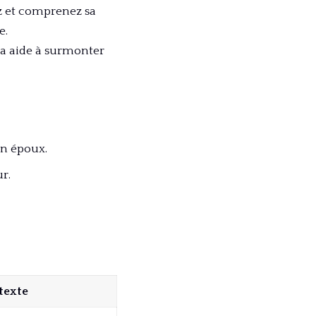
z et comprenez sa
e.
ela aide à surmonter
on époux.
r.
texte