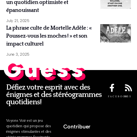
un quotidien optimiste et
épanouissant
July 21, 2025
La phrase culte de Mortelle Adèle : «
Poussez-vous les moches ! » et son
impact culturel
June 3, 2025
Guess
Défiez votre esprit avec des
énigmes et des stéréogrammes
FACEBOOK
RSS
quotidiens!
Voyons Voir est un jeu
Contribuer
quotidien qui propose des
énigmes stimulantes et des