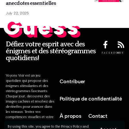
anecdotes essentielles
July 22, 2025
Guess
Défiez votre esprit avec des
énigmes et des stéréogrammes
FACEBOOK
RSS
quotidiens!
Voyons Voir est un jeu
Contribuer
quotidien qui propose des
énigmes stimulantes et des
stéréogrammes fascinants.
Chaque jour, découvrez des
Politique de confidentialité
images cachées et résolvez des
devinettes pour avancer dans
les niveaux. Testez vos
À propos
Contact
compétences visuelles et votre
intelligence cognitive avec nos
By using this site, you agree to the Privacy Policy and
défis uniques!