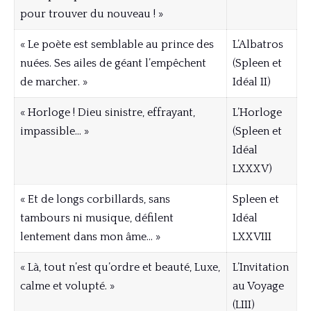
pour trouver du nouveau ! »
« Le poète est semblable au prince des
L’Albatros
nuées. Ses ailes de géant l’empêchent
(Spleen et
de marcher. »
Idéal II)
« Horloge ! Dieu sinistre, effrayant,
L’Horloge
impassible… »
(Spleen et
Idéal
LXXXV)
« Et de longs corbillards, sans
Spleen et
tambours ni musique, défilent
Idéal
lentement dans mon âme… »
LXXVIII
« Là, tout n’est qu’ordre et beauté, Luxe,
L’Invitation
calme et volupté. »
au Voyage
(LIII)