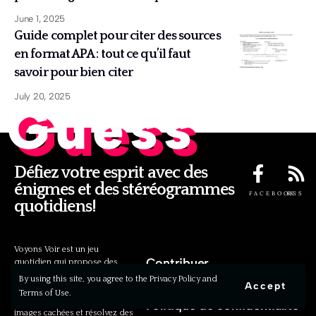
June 1, 2025
Guide complet pour citer des sources
en format APA : tout ce qu’il faut
savoir pour bien citer
July 20, 2025
Guess
Défiez votre esprit avec des
énigmes et des stéréogrammes
FACEBOOK
RSS
quotidiens!
Voyons Voir est un jeu
Contribuer
quotidien qui propose des
énigmes stimulantes et des
By using this site, you agree to the Privacy Policy and
Accept
stéréogrammes fascinants.
Terms of Use.
Chaque jour, découvrez des
Politique de confidentialité
images cachées et résolvez des