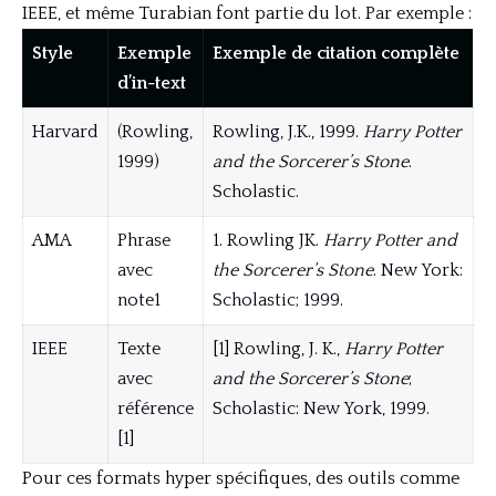
IEEE, et même Turabian font partie du lot. Par exemple :
Style
Exemple
Exemple de citation complète
d’in-text
Harvard
(Rowling,
Rowling, J.K., 1999.
Harry Potter
1999)
and the Sorcerer’s Stone
.
Scholastic.
AMA
Phrase
1. Rowling JK.
Harry Potter and
avec
the Sorcerer’s Stone
. New York:
note1
Scholastic; 1999.
IEEE
Texte
[1] Rowling, J. K.,
Harry Potter
avec
and the Sorcerer’s Stone
;
référence
Scholastic: New York, 1999.
[1]
Pour ces formats hyper spécifiques, des outils comme