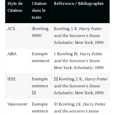
Style de
Citation
Référence / Bibliographie
Citation
dans le
texte
ACS
(Rowling,
Rowling, J. K.
Harry Potter
1999)
and the Sorcerer’s Stone
;
Scholastic: New York, 1999.
AMA
Exemple
1. Rowling JK.
Harry Potter
sentence1
and the Sorcerer’s Stone
.
New York: Scholastic; 1999.
IEEE
Exemple
[1] Rowling, J. K.,
Harry Potter
sentence
and the Sorcerer’s Stone
;
[1]
Scholastic: New York, 1999.
Vancouver
Exemple
(1) Rowling, J.K.
Harry Potter
sentence
and the sorcerer’s stone
.