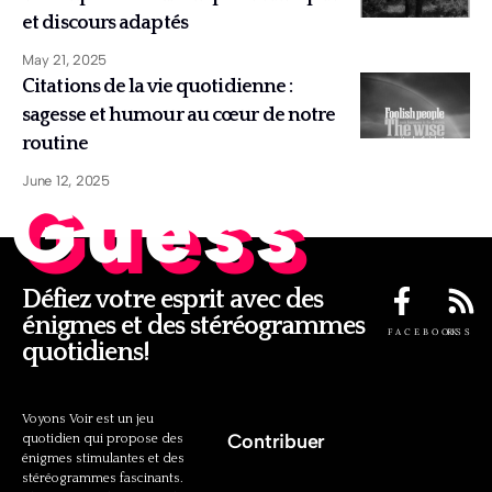
et discours adaptés
May 21, 2025
Citations de la vie quotidienne :
sagesse et humour au cœur de notre
routine
June 12, 2025
Guess
Défiez votre esprit avec des
énigmes et des stéréogrammes
FACEBOOK
RSS
quotidiens!
Voyons Voir est un jeu
Contribuer
quotidien qui propose des
énigmes stimulantes et des
stéréogrammes fascinants.