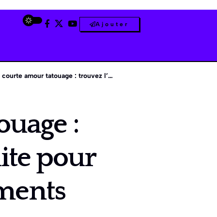
Ajouter
mour tatouage : trouvez l’expression parfaite pour immortaliser vos sentiments
ouage :
ite pour
iments