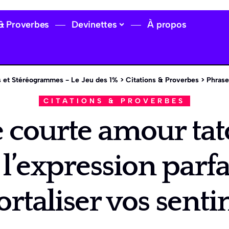
 & Proverbes
Devinettes
À propos
 et Stéréogrammes - Le Jeu des 1%
>
Citations & Proverbes
>
Phrase courte a
CITATIONS & PROVERBES
 courte amour tat
 l’expression parfa
taliser vos sent