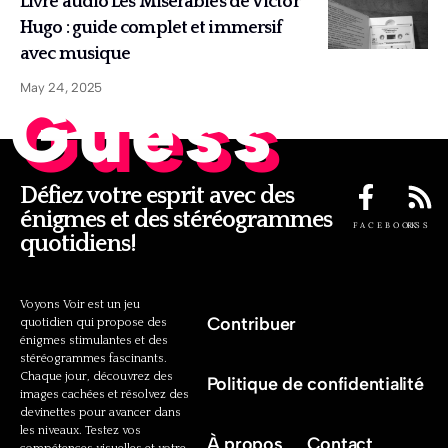
Livre audio Les Misérables de Victor
Hugo : guide complet et immersif
avec musique
May 24, 2025
Guess
Défiez votre esprit avec des
énigmes et des stéréogrammes
FACEBOOK
RSS
quotidiens!
Voyons Voir est un jeu
Contribuer
quotidien qui propose des
énigmes stimulantes et des
stéréogrammes fascinants.
Chaque jour, découvrez des
Politique de confidentialité
images cachées et résolvez des
devinettes pour avancer dans
les niveaux. Testez vos
À propos
Contact