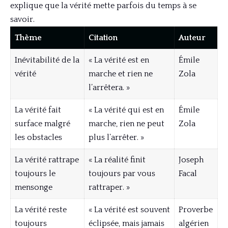
explique que la vérité mette parfois du temps à se
savoir.
Thème
Citation
Auteur
Inévitabilité de la
« La vérité est en
Émile
vérité
marche et rien ne
Zola
l’arrêtera. »
La vérité fait
« La vérité qui est en
Émile
surface malgré
marche, rien ne peut
Zola
les obstacles
plus l’arrêter. »
La vérité rattrape
« La réalité finit
Joseph
toujours le
toujours par vous
Facal
mensonge
rattraper. »
La vérité reste
« La vérité est souvent
Proverbe
toujours
éclipsée, mais jamais
algérien