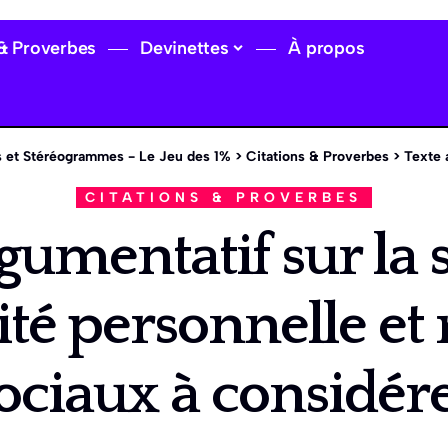
 & Proverbes
Devinettes
À propos
 et Stéréogrammes - Le Jeu des 1%
>
Citations & Proverbes
>
Texte argument
CITATIONS & PROVERBES
gumentatif sur la s
ité personnelle et 
ociaux à considér