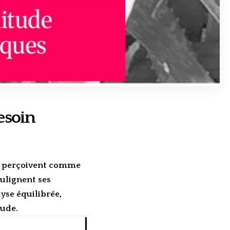
besoin
la perçoivent comme
ulignent ses
yse équilibrée,
tude.