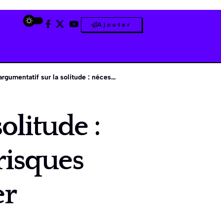
Ajouter
atif sur la solitude : nécessité personnelle et risques sociaux à considérer
olitude :
risques
er